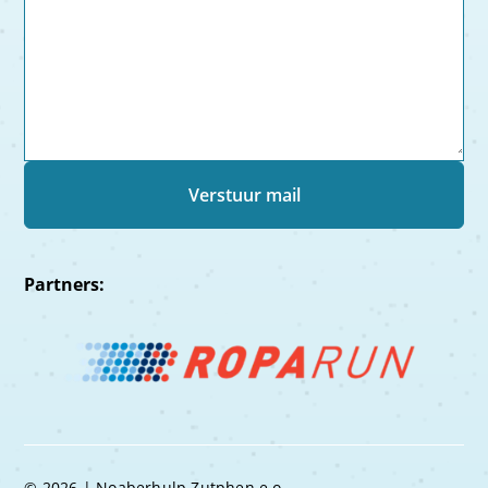
Partners:
© 2026 | Noaberhulp Zutphen e.o.